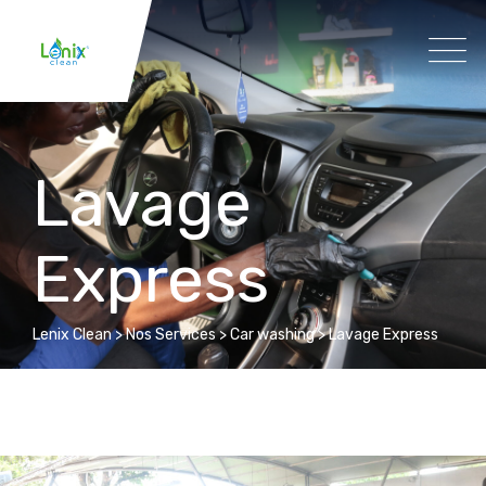
Lavage
Express
Lenix Clean
>
Nos Services
>
Car washing
>
Lavage Express